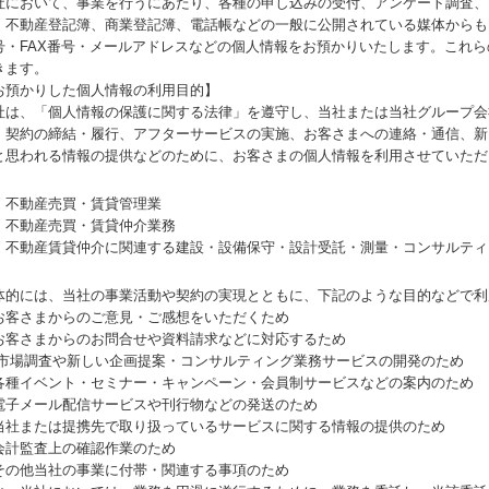
社において、事業を行うにあたり、各種の申し込みの受付、アンケート調査、
、不動産登記簿、商業登記簿、電話帳などの一般に公開されている媒体からも
号・FAX番号・メールアドレスなどの個人情報をお預かりいたします。これ
きます。
お預かりした個人情報の利用目的】
社は、「個人情報の保護に関する法律」を遵守し、当社または当社グループ会
、契約の締結・履行、アフターサービスの実施、お客さまへの連絡・通信、新
と思われる情報の提供などのために、お客さまの個人情報を利用させていただ
不動産売買・賃貸管理業
不動産売買・賃貸仲介業務
不動産賃貸仲介に関連する建設・設備保守・設計受託・測量・コンサルティ
体的には、当社の事業活動や契約の実現とともに、下記のような目的などで利
お客さまからのご意見・ご感想をいただくため
お客さまからのお問合せや資料請求などに対応するため
 市場調査や新しい企画提案・コンサルティング業務サービスの開発のため
各種イベント・セミナー・キャンペーン・会員制サービスなどの案内のため
電子メール配信サービスや刊行物などの発送のため
当社または提携先で取り扱っているサービスに関する情報の提供のため
会計監査上の確認作業のため
その他当社の事業に付帯・関連する事項のため