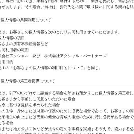
お、当社においては、業務を円滑に遂行するために、業務を委託し、当該委託
合があります。その場合、当社は、委託先との間で取り扱いに関する契約を結
2.個人情報の共同利用について
社は、お客さまの個人情報を次のとおり共同利用させていただきます。
個人情報の項目
客さまの所有不動産情報など
共同利用者の範囲
式会社アクシャル 及び 株式会社アクシャル・パートナーズ
利用目的
記１の「お客さまの個人情報の利用目的について」と同じ。
3.個人情報の第三者提供について
社は、以下のいずれかに該当する場合を除きお預かりした個人情報を第三者に
お客さまから事前にご同意をいただいた場合
法令に基づき提供を求められた場合
人の生命、身体または財産の保護のために必要な場合であって、お客さまの同
公衆衛生の向上または児童の健全な育成の推進のために特に必要がある場合で
ある場合
国または地方公共団体などが法令の定める事務を実施するうえで、協力する必