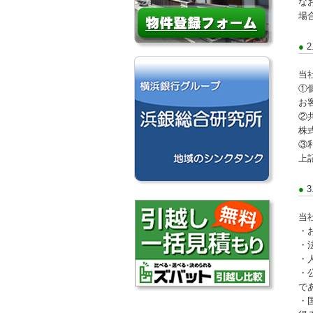
な
場
当
①
お
②
株
③
上
当
・
・
・
・
で
・