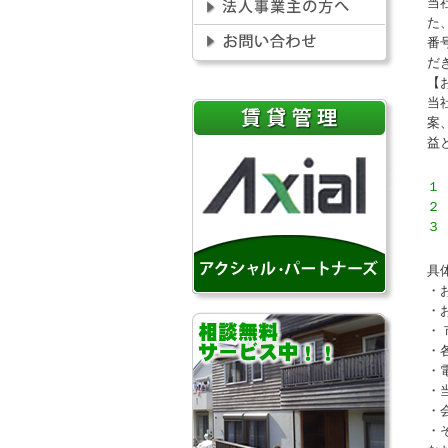
当
た
番
だ
【
当
案
益
１
２
３
具
・
・
・
・
・
・
・
・